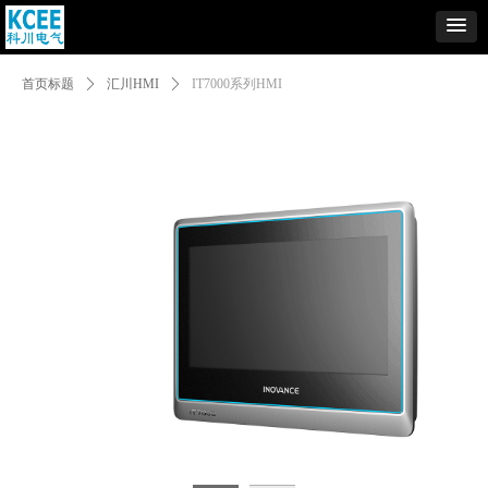
Control Render
Error!ControlType:productSlideBind,StyleName:Style1,ColorName:Item0,Message:
首页标题
ꄲ
汇川HMI
ꄲ
IT7000系列HMI
ControlType:productSlideBind Error:未将对象引用设置到对象的实例。