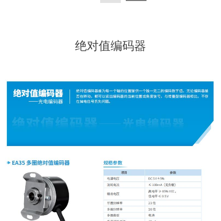
绝对值编码器